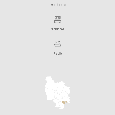
19 pièce(s)
9 chbres
7 sdb