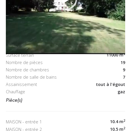
Caractéristiques
2
650 m
Surface habitable
2
11000 m
Surface terrain
Nombre de pièces
19
Nombre de chambres
9
Nombre de salle de bains
7
Assainissement
tout à l'égout
Chauffage
gaz
Pièce(s)
2
10.4 m
MAISON - entrée 1
2
10.5 m
MAISON - entrée 2