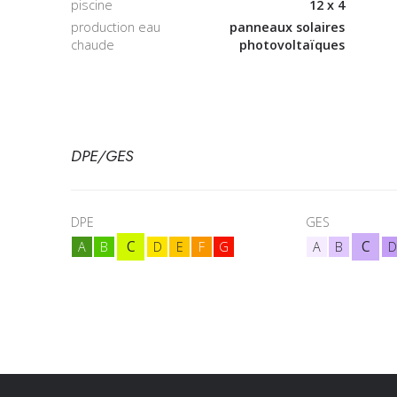
piscine
12 x 4
production eau
panneaux solaires
chaude
photovoltaïques
DPE/GES
DPE
GES
C
C
A
B
D
E
F
G
A
B
D