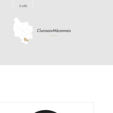
3 sdb
Clunisois-Mâconnais