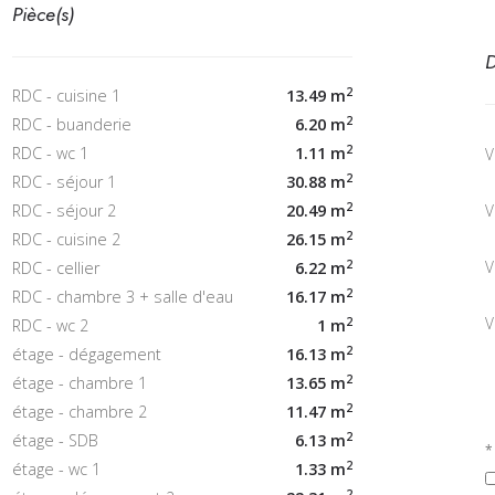
Pièce(s)
D
2
13.49 m
RDC - cuisine 1
2
6.20 m
RDC - buanderie
2
1.11 m
RDC - wc 1
V
2
30.88 m
RDC - séjour 1
2
20.49 m
V
RDC - séjour 2
2
26.15 m
RDC - cuisine 2
2
V
6.22 m
RDC - cellier
2
16.17 m
RDC - chambre 3 + salle d'eau
V
2
1 m
RDC - wc 2
2
16.13 m
étage - dégagement
2
13.65 m
étage - chambre 1
2
11.47 m
étage - chambre 2
2
6.13 m
étage - SDB
*
2
1.33 m
étage - wc 1
2