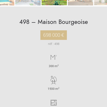
498 – Maison Bourgeoise
698 000 €
réf : 498
2
300 m
2
1930 m