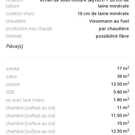
toiture
laine minérale
isolation murs
10 cm de laine minérale
chaudière
Viessmann au fuel
production eau chaude
par chaudière
internet
possibilité fibre
Pièce(s)
2
17 m
entrée
2
36 m
salon
2
13.50 m
cuisine
2
5.60 m
SDB
2
1.80 m
wc avec lave mains
2
11 m
chambre (surface au sol)
2
11.50 m
chambre (surface au sol)
2
10 m
chambre (surface au sol)
2
12.50 m
chambre (surface au sol)