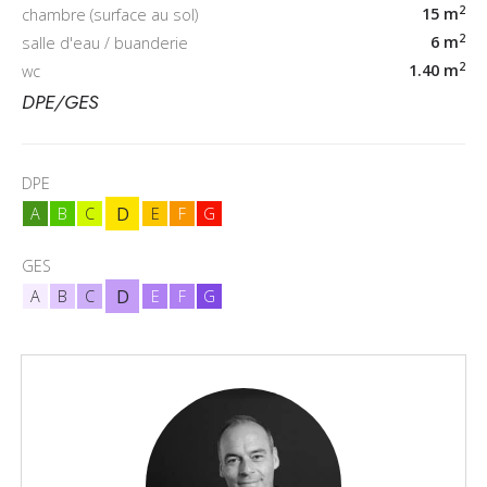
2
15 m
chambre (surface au sol)
2
6 m
salle d'eau / buanderie
2
1.40 m
wc
DPE/GES
DPE
D
A
B
C
E
F
G
GES
D
A
B
C
E
F
G