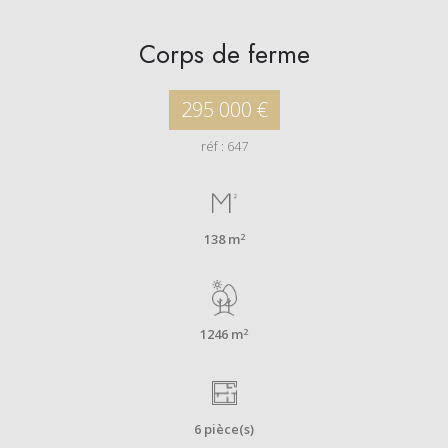
Corps de ferme
295 000 €
réf : 647
2
138 m
2
1246 m
6 pièce(s)