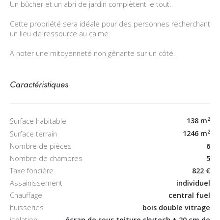
Un bûcher et un abri de jardin complètent le tout.
Cette propriété sera idéale pour des personnes recherchant
un lieu de ressource au calme.
A noter une mitoyenneté non gênante sur un côté.
Caractéristiques
2
138 m
Surface habitable
2
1246 m
Surface terrain
Nombre de pièces
6
Nombre de chambres
5
Taxe foncière
822 €
Assainissement
individuel
Chauffage
central fuel
huisseries
bois double vitrage
isolation
écran de sous toiture skytech + 20 cm de