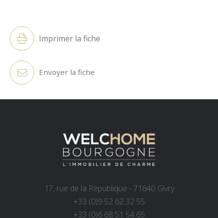
Alternative:
Imprimer la fiche
Envoyer la fiche
17, rue de la République - 71640 Givry
+33 (0)9 52 62 32 55
+33 (0)6 68 51 54 65