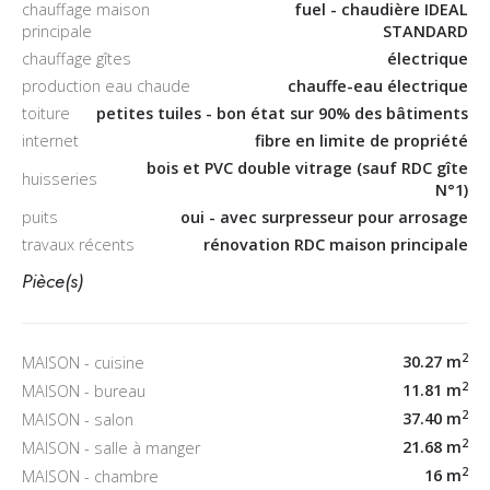
chauffage maison
fuel - chaudière IDEAL
principale
STANDARD
chauffage gîtes
électrique
production eau chaude
chauffe-eau électrique
toiture
petites tuiles - bon état sur 90% des bâtiments
internet
fibre en limite de propriété
bois et PVC double vitrage (sauf RDC gîte
huisseries
N°1)
puits
oui - avec surpresseur pour arrosage
travaux récents
rénovation RDC maison principale
Pièce(s)
2
30.27 m
MAISON - cuisine
2
11.81 m
MAISON - bureau
2
37.40 m
MAISON - salon
2
21.68 m
MAISON - salle à manger
2
16 m
MAISON - chambre