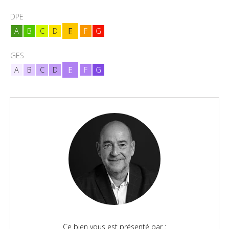
DPE
E
A
B
C
D
F
G
GES
E
A
B
C
D
F
G
Ce bien vous est présenté par :