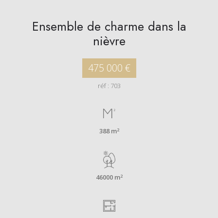
Ensemble de charme dans la
nièvre
475 000 €
réf : 703
2
388 m
2
46000 m