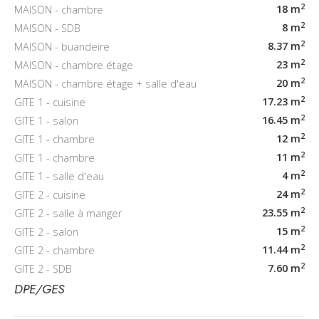
2
18 m
MAISON - chambre
2
8 m
MAISON - SDB
2
8.37 m
MAISON - buandeire
2
23 m
MAISON - chambre étage
2
20 m
MAISON - chambre étage + salle d'eau
2
17.23 m
GITE 1 - cuisine
2
16.45 m
GITE 1 - salon
2
12 m
GITE 1 - chambre
2
11 m
GITE 1 - chambre
2
4 m
GITE 1 - salle d'eau
2
24 m
GITE 2 - cuisine
2
23.55 m
GITE 2 - salle à manger
2
15 m
GITE 2 - salon
2
11.44 m
GITE 2 - chambre
2
7.60 m
GITE 2 - SDB
DPE/GES