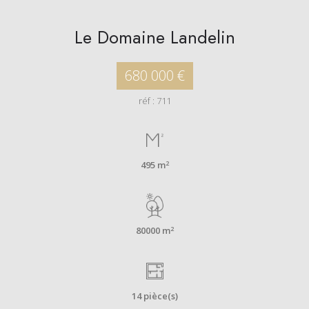
Le Domaine Landelin
680 000 €
réf : 711
2
495 m
2
80000 m
14 pièce(s)