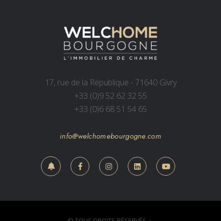
17, rue de la République - 71640 Givry
+33 (0)9 52 62 32 55
+33 (0)6 68 51 54 65
info@welchomebourgogne.com
© TOUS DROITS RÉSERVÉS