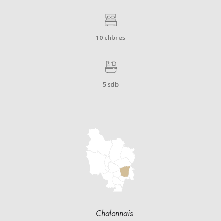
10 chbres
5 sdb
Chalonnais