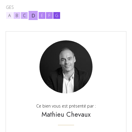
GES
D
A
B
C
E
F
G
Ce bien vous est présenté par :
Mathieu Chevaux