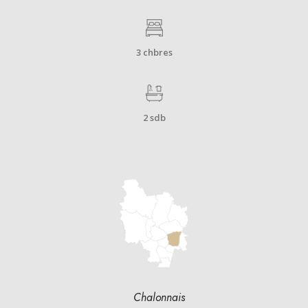
3 chbres
2 sdb
Chalonnais