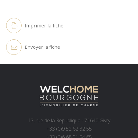
Alternative:
Imprimer la fiche
Envoyer la fiche
17, rue de la République - 71640 Givry
+33 (0)9 52 62 32 55
+33 (0)6 68 51 54 65