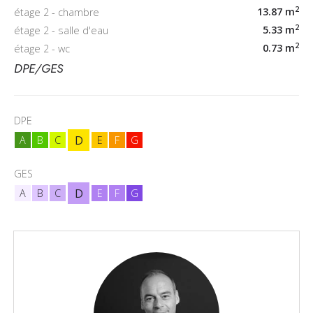
2
13.87 m
étage 2 - chambre
2
5.33 m
étage 2 - salle d'eau
2
0.73 m
étage 2 - wc
DPE/GES
DPE
D
A
B
C
E
F
G
GES
D
A
B
C
E
F
G