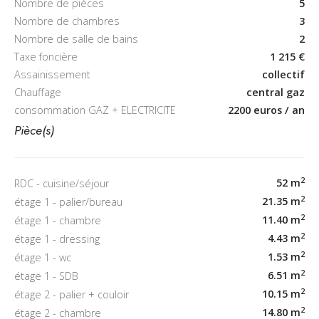
Nombre de pièces
5
Nombre de chambres
3
Nombre de salle de bains
2
Taxe foncière
1 215 €
Assainissement
collectif
Chauffage
central gaz
consommation GAZ + ELECTRICITE
2200 euros / an
Pièce(s)
2
52 m
RDC - cuisine/séjour
2
21.35 m
étage 1 - palier/bureau
2
11.40 m
étage 1 - chambre
2
4.43 m
étage 1 - dressing
2
1.53 m
étage 1 - wc
2
6.51 m
étage 1 - SDB
2
10.15 m
étage 2 - palier + couloir
2
14.80 m
étage 2 - chambre