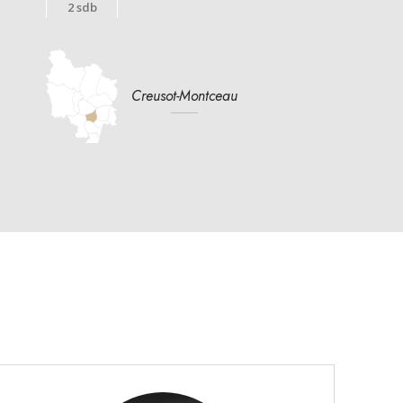
2 sdb
Creusot-Montceau