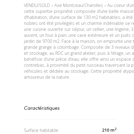
VENDU/SOLD – Axe Montceau/Charolles – Au coeur d’u
cette superbe propriété composée d’une belle maison
d’habitation, d’une surface de 130 m2 habitables, a été
nobles ont été privilégiés et un charme indéniable se 
une cuisine ouverte sur séjour, un cellier, une lingerie
auvent, un four à pain, une cave extérieure et un puit
jardin de 9700 m2. Face à la maison, on emprunte une t
grande grange à colombage. Composée de 3 niveaux de 8
et stockage, au RDC un grand atelier, puis à l’étage, un a
bénéficie d’une pièce d’eau; elle offre ainsi un espace
contrebas, à proximité du petit ruisseau traversant la
véhicules et dédiée au stockage. Cette propriété atyp
amoureux de la nature.
Caractéristiques
2
210 m
Surface habitable