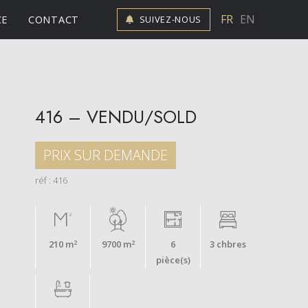
FR
EN
CE
CONTACT
SUIVEZ-NOUS
416 – VENDU/SOLD
PRIX SUR DEMANDE
réf : 416
2
2
210 m
9700 m
6
3 chbres
pièce(s)