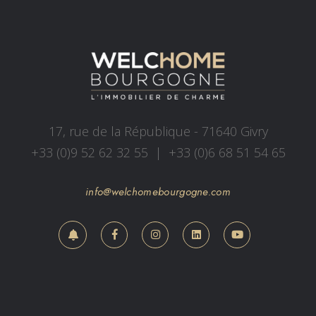
17, rue de la République - 71640 Givry
+33 (0)9 52 62 32 55
|
+33 (0)6 68 51 54 65
info@welchomebourgogne.com