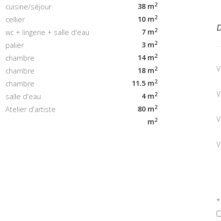
2
38 m
cuisine/séjour
2
10 m
cellier
D
2
7 m
wc + lingerie + salle d'eau
2
3 m
palier
2
14 m
chambre
V
2
18 m
chambre
2
11.5 m
chambre
V
2
4 m
salle d'eau
2
80 m
Atelier d'artiste
V
2
m
V
*