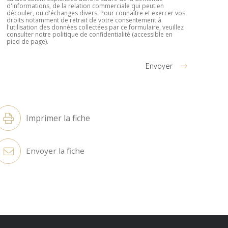
d'informations, de la relation commerciale qui peut en
découler, ou d'échanges divers. Pour connaître et exercer vos
droits notamment de retrait de votre consentement à
l'utilisation des données collectées par ce formulaire, veuillez
consulter notre politique de confidentialité (accessible en
pied de page).
Envoyer
lternative:
Imprimer la fiche
Envoyer la fiche