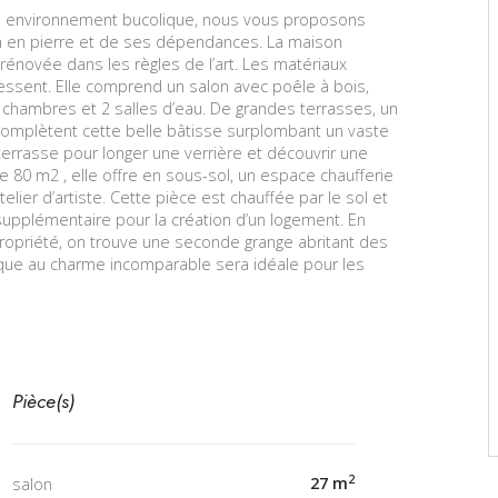
n environnement bucolique, nous vous proposons
 en pierre et de ses dépendances. La maison
 rénovée dans les règles de l’art. Les matériaux
ressent. Elle comprend un salon avec poêle à bois,
, 3 chambres et 2 salles d’eau. De grandes terrasses, un
s complètent cette belle bâtisse surplombant un vaste
errasse pour longer une verrière et découvrir une
0 m2 , elle offre en sous-sol, un espace chaufferie
telier d’artiste. Cette pièce est chauffée par le sol et
 supplémentaire pour la création d’un logement. En
 propriété, on trouve une seconde grange abritant des
ique au charme incomparable sera idéale pour les
Pièce(s)
2
27 m
salon