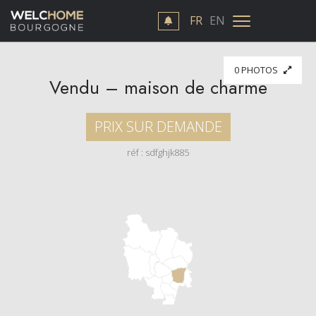
FR
EN
0 PHOTOS
Vendu – maison de charme
PRIX SUR DEMANDE
réf : sdfghjk885