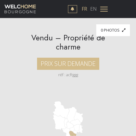
FR
EN
0 PHOTOS
Vendu – Propriété de
charme
PRIX SUR DEMANDE
réf : acftggg